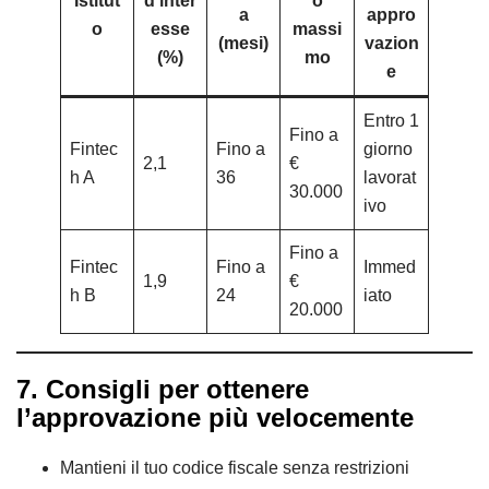
Istitut
d’inter
o
a
appro
o
esse
massi
(mesi)
vazion
(%)
mo
e
Entro 1
Fino a
Fintec
Fino a
giorno
2,1
€
h A
36
lavorat
30.000
ivo
Fino a
Fintec
Fino a
Immed
1,9
€
h B
24
iato
20.000
7. Consigli per ottenere
l’approvazione più velocemente
Mantieni il tuo codice fiscale senza restrizioni